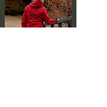
mobile-tierbetreuung-engadin@gmx.ch
+41 79 730 46 18
© 2025
mobile-tierbetreuung-engadin.ch